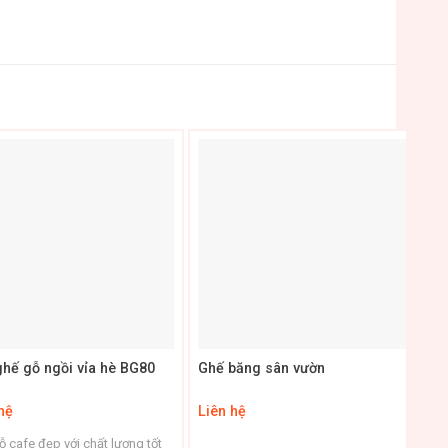
+
hế gỗ ngồi vỉa hè BG80
Ghế băng sân vườn
B
hệ
Liên hệ
Li
 cafe đẹp với chất lượng tốt