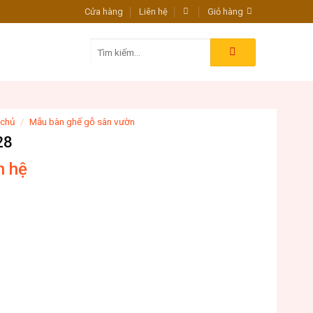
Cửa hàng
Liên hệ
Giỏ hàng
Tìm
kiếm:
 chủ
/
Mẫu bàn ghế gỗ sân vườn
28
n hệ