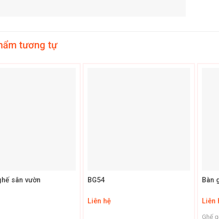
hẩm tương tự
+
+
ghế sân vườn
BG54
Bàn g
Liên hệ
Liên 
Ghế gỗ