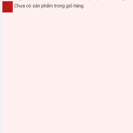
16
Chưa có sản phẩm trong giỏ hàng.
Th4