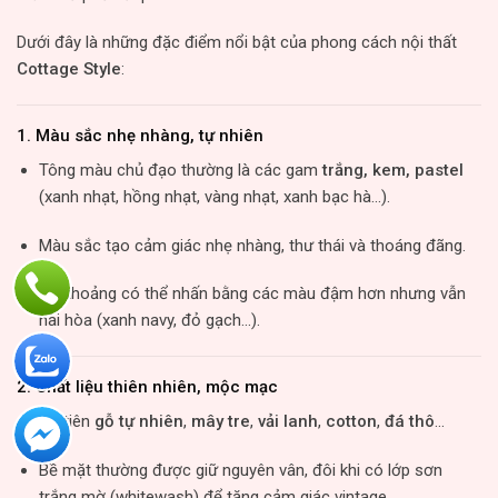
Dưới đây là những đặc điểm nổi bật của phong cách nội thất
Cottage Style
:
1.
Màu sắc nhẹ nhàng, tự nhiên
Tông màu chủ đạo thường là các gam
trắng, kem, pastel
(xanh nhạt, hồng nhạt, vàng nhạt, xanh bạc hà…).
Màu sắc tạo cảm giác nhẹ nhàng, thư thái và thoáng đãng.
Thi thoảng có thể nhấn bằng các màu đậm hơn nhưng vẫn
hài hòa (xanh navy, đỏ gạch…).
2.
Chất liệu thiên nhiên, mộc mạc
Ưu tiên
gỗ tự nhiên
,
mây tre
,
vải lanh
,
cotton
,
đá thô
…
Bề mặt thường được giữ nguyên vân, đôi khi có lớp sơn
trắng mờ (whitewash) để tăng cảm giác vintage.