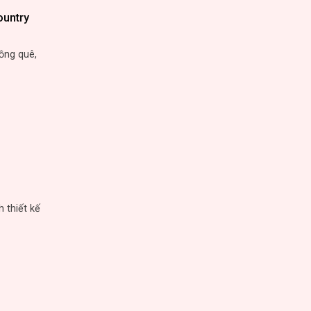
ountry
ồng quê,
 thiết kế