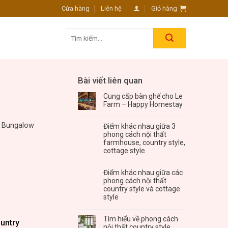
Cửa hàng
Liên hệ
Giỏ hàng
Tìm
kiếm:
Bài viết liên quan
Cung cấp bàn ghế cho Le
Farm – Happy Homestay
, Bungalow
Điểm khác nhau giữa 3
phong cách nội thất
farmhouse, country style,
cottage style
Điểm khác nhau giữa các
phong cách nội thất
country style và cottage
style
Tìm hiểu về phong cách
untry
nội thất country style