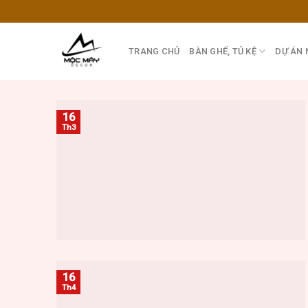
Skip
to
content
TRANG CHỦ
BÀN GHẾ, TỦ KỆ
DỰ ÁN 
16
Th3
16
Th4