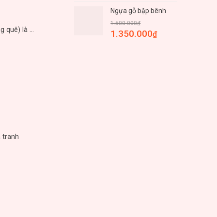
Ngựa gỗ bập bênh
1.500.000
₫
quê) là ...
1.350.000
₫
 tranh