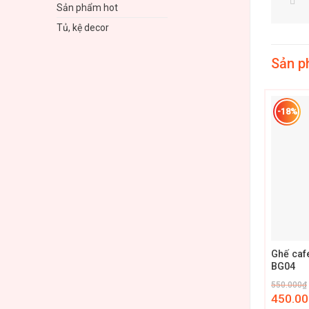
Sản phẩm hot
Tủ, kệ decor
Sản p
-18%
+
Ghế caf
BG04
550.000
₫
450.00