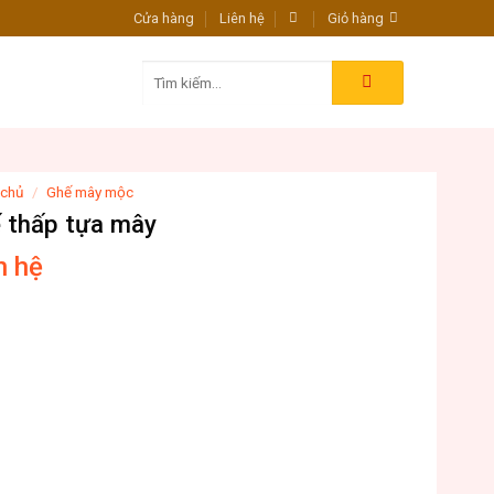
Cửa hàng
Liên hệ
Giỏ hàng
Tìm
kiếm:
 chủ
/
Ghế mây mộc
 thấp tựa mây
n hệ