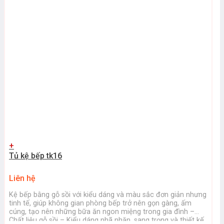
+
Tủ kệ bếp tk16
Liên hệ
Kệ bếp bằng gỗ sồi với kiểu dáng và màu sắc đơn giản nhưng
tinh tế, giúp không gian phòng bếp trở nên gọn gàng, ấm
cúng, tạo nên những bữa ăn ngon miệng trong gia đình –
Chất liệu gỗ sồi – Kiểu dáng nhã nhặn, sang trọng và thiết kế