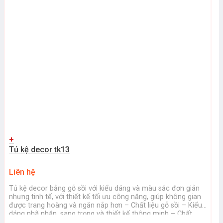
+
Tủ kệ decor tk13
Liên hệ
Tủ kệ decor bằng gỗ sồi với kiểu dáng và màu sắc đơn giản
nhưng tinh tế, với thiết kế tối ưu công năng, giúp không gian
được trang hoàng và ngăn nắp hơn – Chất liệu gỗ sồi – Kiểu
dáng nhã nhặn, sang trọng và thiết kế thông minh – Chất
lượng sản ...