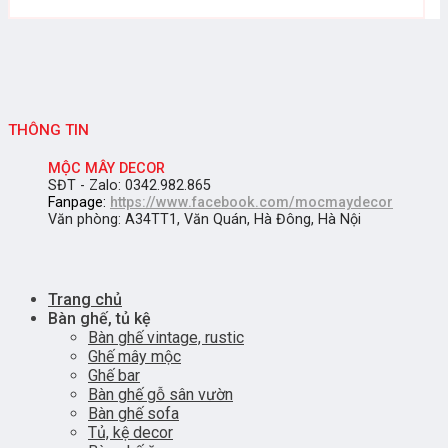
THÔNG TIN
MỘC MÂY DECOR
SĐT - Zalo: 0342.982.865
Fanpage:
https://www.facebook.com/mocmaydecor
Văn phòng: A34TT1, Văn Quán, Hà Đông, Hà Nội
Trang chủ
Bàn ghế, tủ kệ
Bàn ghế vintage, rustic
Ghế mây mộc
Ghế bar
Bàn ghế gỗ sân vườn
Bàn ghế sofa
Tủ, kệ decor