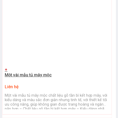
+
Một vài mẫu tủ mây mộc
Liên hệ
Một vài mẫu tủ mây mộc chất liệu gỗ tần bì kết hợp mây, với
kiểu dáng và màu sắc đơn giản nhưng tinh tế, với thiết kế tối
ưu công năng, giúp không gian được trang hoàng và ngăn
nắp hơn – Chất liệu gỗ tần bì kết hợp mây – Kiểu dáng nhã ...